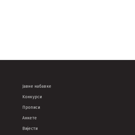
на Нови Сад
тивалу!
Јавне набавке
Kонкурси
Прописи
Анкете
Вијести