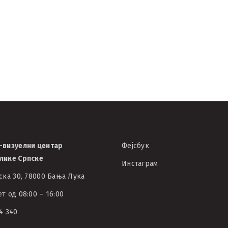
иране
награђен 
е Варан
филм фес
25/09/2023
АВЦРС
-визуелни центар
Фејсбук
лике Српске
Инстаграм
ска 30, 78000 Бања Лука
т од 08:00 – 16:00
4 340