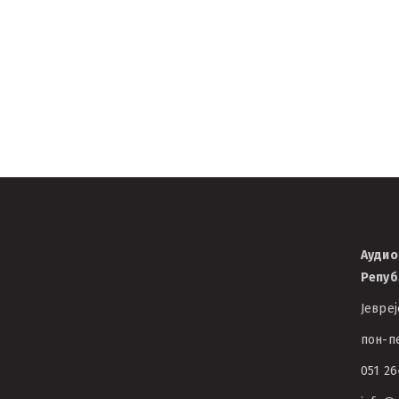
учесница реном
радионице Атељ
07/02/2022
АВЦРС
Аудио
Репуб
Јевреј
пон-пе
051 26