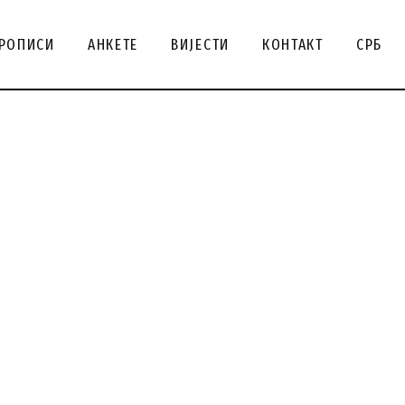
ENG
РОПИСИ
АНКЕТЕ
ВИЈЕСТИ
КОНТАКТ
СРБ
SRB
СРБ
ENG
SRB
СРБ