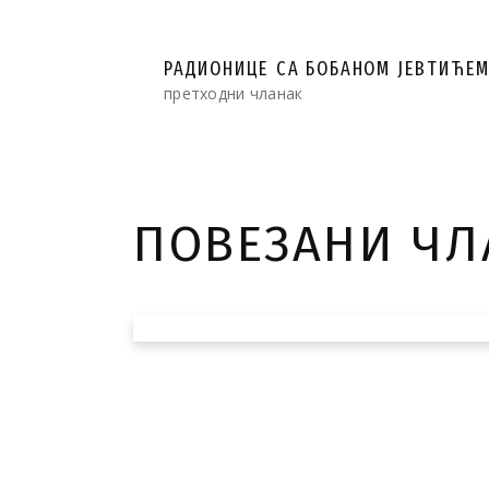
РАДИОНИЦЕ СА БOБAНОМ JEВТИЋЕ
претходни чланак
ПОВЕЗАНИ Ч
Ђoрђe Mилoсaв
одржао мастер к
структури филм
сцeнaриja“