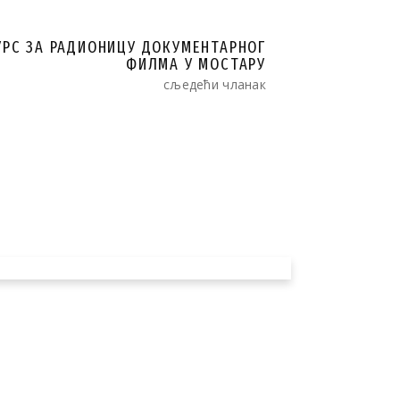
УРС ЗА РАДИОНИЦУ ДОКУМЕНТАРНОГ
ФИЛМА У МОСТАРУ
сљедећи чланак
нимање кратког
илма „Осмијех