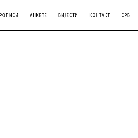
ENG
РОПИСИ
АНКЕТЕ
ВИЈЕСТИ
КОНТАКТ
СРБ
SRB
СРБ
ENG
SRB
СРБ