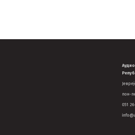
28/09/2023
АВЦРС
Аудио
Репуб
Јевреј
пон-пе
051 26
info@