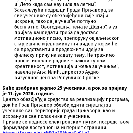
и „Лето када сам научила да летим“.
Захваљујући подршци Града Прњавора, за
све учеснике су обезбијеђени смјештај и
исхрана, тако да је учешће потпуно
бесплатно. Овогодишња тема је „Додир“, а уз
пријаву кандидати треба да доставе
мотивационо писмо, препоруку одјељењског
старјешине и једноминутни видео у којем ће
се представити и предложити идеју за
филмску причу на задату тему. Не тражимо
професионалне радове – важни су нам
креативност, мотивација и жеља за учењем“,
навела је Ања Илић, директор Аудио-
визуелног центра Републике Српске.
Биће изабрано укупно 25 учесника, а рок за пријаву
је 11. јун 2026. године.
Центар обезбјеђује средства за реализацију програма,
док ће Град Прњавор обезбиједити смјештај за
учеснике ван територије града Прњавора, као и
исхрану за све полазнике и учеснике.
Пријаве се подносе електронским путем, посредством
формулара доступног на интернет страници: