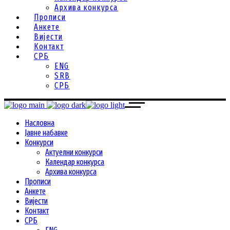
Архива конкурса
Прописи
Анкете
Вијести
Контакт
СРБ
ENG
SRB
СРБ
Насловна
Јавне набавке
Конкурси
Актуелни конкурси
Календар конкурса
Архива конкурса
Прописи
Анкете
Вијести
Контакт
СРБ