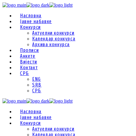
Насловна
Јавне набавке
Конкурси
Актуелни конкурси
Календар конкурса
Архива конкурса
Прописи
Анкете
Вијести
Контакт
СРБ
ENG
SRB
СРБ
Насловна
Јавне набавке
Конкурси
Актуелни конкурси
Календар конкурса