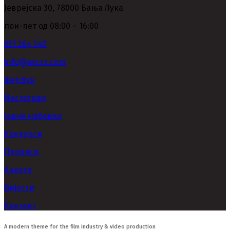
Јеврејска 30, 78000 Бања Лука
пон-пет од 08:00 – 16:00
051 264 340
info@avcrs.com
Фејсбук
Инстаграм
Јавне набавке
Kонкурси
Прописи
Анкете
Вијести
Контакт
A modern theme for the film industry & video production