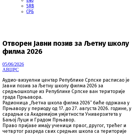
ENG
SRB
СРБ
Отворен Јавни позив за Љетну школу
филма 2026
05/06/2026
АВЦРС
Аудио-визуелни центар Републике Српске расписао је
Јавни позив за Љетну школу филма 2026 за
средњошколце из Републике Српске ван територије
града Прњавора.
Радионица „Љетна школа филма 2026“ биће одржана у
Прњавору у периоду од 17. до 27. августа 2026. године, у
сарадњи са Академијом умјетности Универзитета у
Бањој Луци и Градом Прњавор.
Право пријаве имају ученици првог, другог, трећег и
четвртог разреда свих средњих школа са територије