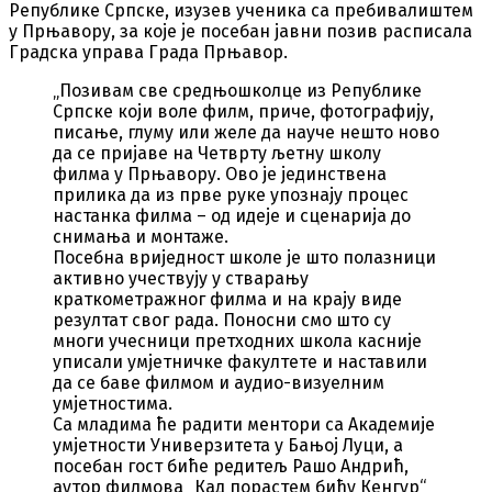
Републике Српске, изузев ученика са пребивалиштем
у Прњавору, за које je посебан јавни позив расписалa
Градска управа Града Прњавор.
„Позивам све средњошколце из Републике
Српске који воле филм, приче, фотографију,
писање, глуму или желе да науче нешто ново
да се пријаве на Четврту љетну школу
филма у Прњавору. Ово је јединствена
прилика да из прве руке упознају процес
настанка филма – од идеје и сценарија до
снимања и монтаже.
Посебна вриједност школе је што полазници
активно учествују у стварању
краткометражног филма и на крају виде
резултат свог рада. Поносни смо што су
многи учесници претходних школа касније
уписали умјетничке факултете и наставили
да се баве филмом и аудио-визуелним
умјетностима.
Са младима ће радити ментори са Академије
умјетности Универзитета у Бањој Луци, а
посебан гост биће редитељ Рашо Андрић,
аутор филмова „Кад порастем бићу Кенгур“