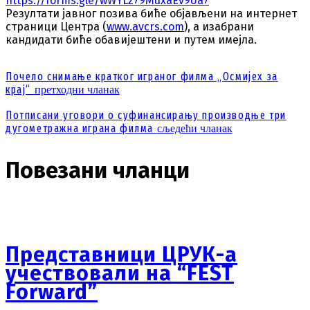
https://forms.gle/wWYLz79MuxaEv9Ua7
Резултати јавног позива биће објављени на интернет
страници Центра (
www.avcrs.com
), а изабрани
кандидати биће обавијештени и путем имејла.
Почело снимање кратког играног филма „Осмијех за
крај“
претходни чланак
Пoтписaни угoвoри o суфинaнсирaњу прoизвoдњe три
дугoмeтрaжнa игрaнa филмa
сљедећи чланак
Повезани чланци
Представници ЦРУК-а
учествовали на “FEST
Forward”