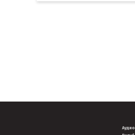
Подршка Центра 
гејминг индустри
Српској
30/05/2023
АВЦРС
Аудио