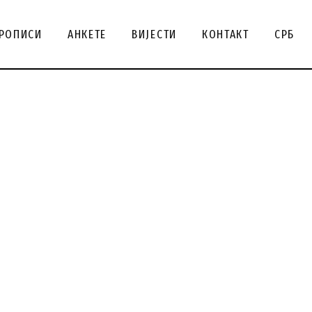
ENG
РОПИСИ
АНКЕТЕ
ВИЈЕСТИ
КОНТАКТ
СРБ
SRB
СРБ
ENG
SRB
СРБ