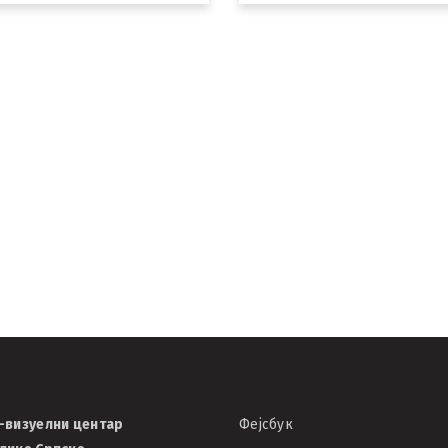
развоју
Почело с
је у
„Кад поно
дугометр
филм под
Аудио-виз
Српске
07/11/2025
АВЦРС
-визуелни центар
Фејсбук