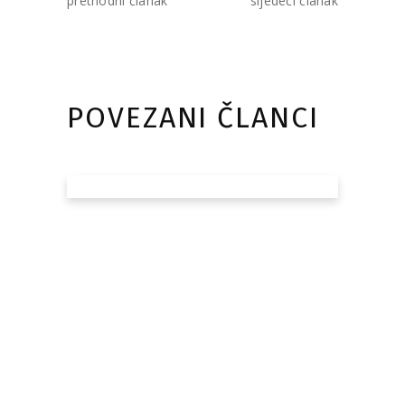
prethodni članak
sljedeći članak
POVEZANI ČLANCI
Audio-vizuelni
centar Republike
Srpske na
Evropskom
filmskom
marketu (EFM) u
Berlinu
21/02/2025
AVCRS