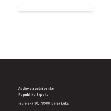
Uskoro otvaranje
konkursa za
sufinansiranje u
oblasti
kinematografije
06/07/2022
AVCRS
Audio-vizuelni centar
Republike Srpske
Jevrejska 30, 78000 Banja Luka