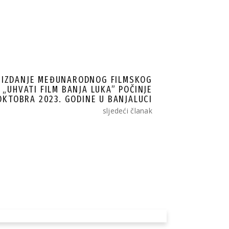
 IZDANJE MEĐUNARODNOG FILMSKOG
 „UHVATI FILM BANJA LUKA” POČINJE
 OKTOBRA 2023. GODINE U BANJALUCI
sljedeći članak