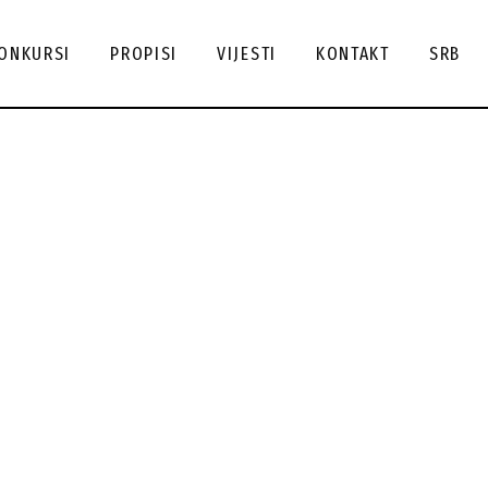
tuelni
ENG
ONKURSI
PROPISI
VIJESTI
KONTAKT
SRB
nkursi
SRB
lendar
СРБ
nkursa
Aktuelni
ENG
hiva
konkursi
SRB
nkursa
Kalendar
СРБ
konkursa
Arhiva
konkursa