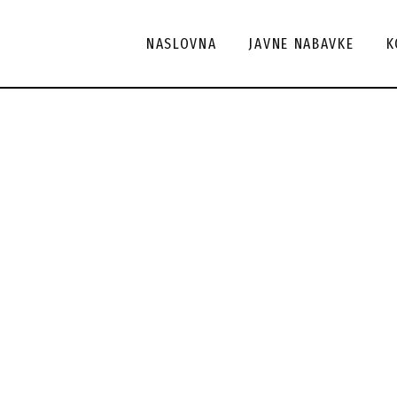
Ak
NASLOVNA
JAVNE NABAVKE
K
ko
Ka
ko
Ar
ko