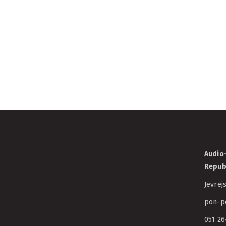
Potpisani ugovori
sufinansiranju še
studentskih film
17/07/2026
AVCRS
Audio-
Repub
Jevrej
pon-pe
051 26