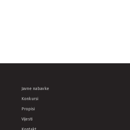
imanje
ražnog igranog
ave ruke“
Javne nabavke
Konkursi
Propisi
Vijesti
Kontakt