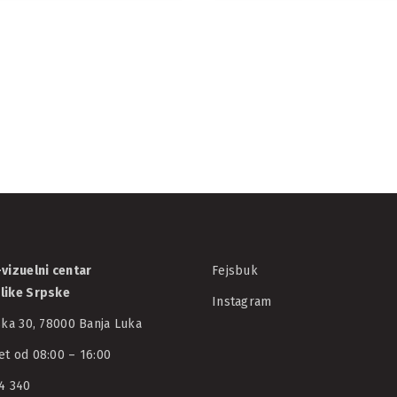
 o
Počelo sn
st
kratkomet
ova
filma „Zdr
20/08/2025
AVCRS
vizuelni centar
Fejsbuk
like Srpske
Instagram
ska 30, 78000 Banja Luka
t od 08:00 – 16:00
4 340