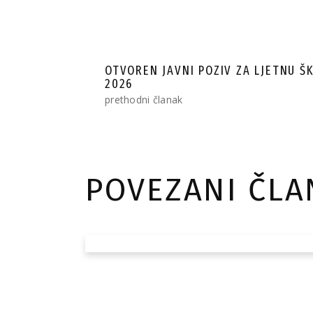
OTVOREN JAVNI POZIV ZA LJETNU Š
2026
prethodni članak
POVEZANI ČLA
Audio-vizuelni ce
Republike Srpske
pet filmova manj