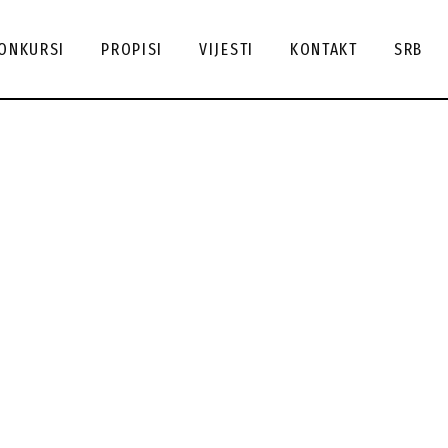
tuelni
ENG
ONKURSI
PROPISI
VIJESTI
KONTAKT
SRB
nkursi
SRB
lendar
СРБ
nkursa
Aktuelni
ENG
hiva
konkursi
SRB
nkursa
Kalendar
СРБ
konkursa
Arhiva
konkursa