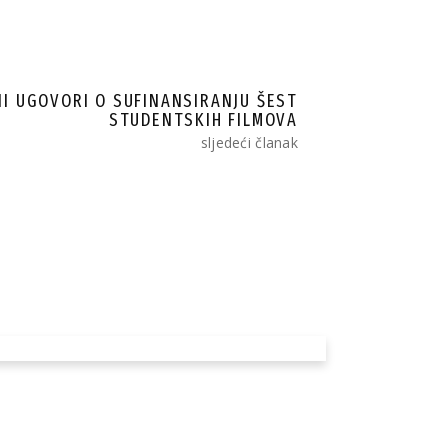
NI UGOVORI O SUFINANSIRANJU ŠEST
STUDENTSKIH FILMOVA
sljedeći članak
remijera filma
r“ reditelja
mljena na