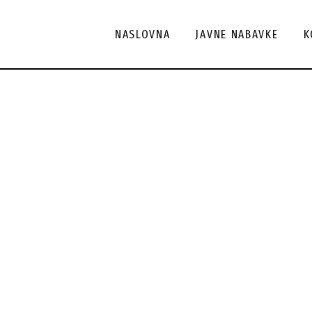
Ak
NASLOVNA
JAVNE NABAVKE
K
ko
Ka
ko
Ar
ko