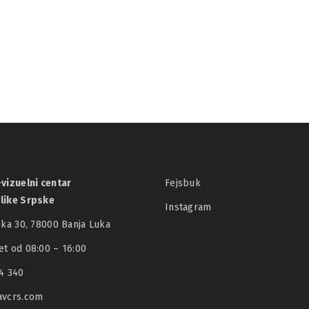
Berlinalu!
11/02/2022
AVCRS
vizuelni centar
Fejsbuk
like Srpske
Instagram
ska 30, 78000 Banja Luka
t od 08:00 – 16:00
4 340
avcrs.com