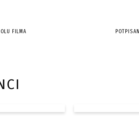
KOLU FILMA
POTPISA
NCI
ntar
Svjetska p
 podržao
„Afterwate
inskih
Daneta Ko