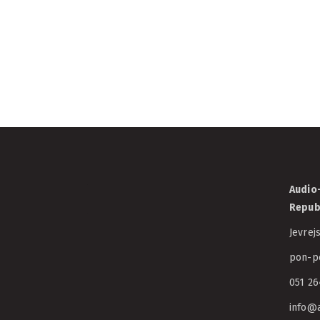
koprodukcija
19/05/2025
AVCRS
Audio-
Repub
Jevrej
pon-pe
051 26
info@